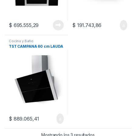
$
695.555,29
$
191.743,86
Cocina y Baño
TST CAMPANA 60 cm LAUDA
$
889.065,41
Mostrando los 3 resultados