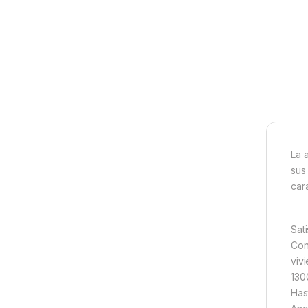
La 
sus
car
Sat
Con
viv
130
Has