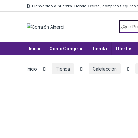
Skip to navigation
Skip to content
Bienvenido a nuestra Tienda Online, compras Seguras 
Search f
Inicio
Como Comprar
Tienda
Ofertas
Inicio
Tienda
Calefacción