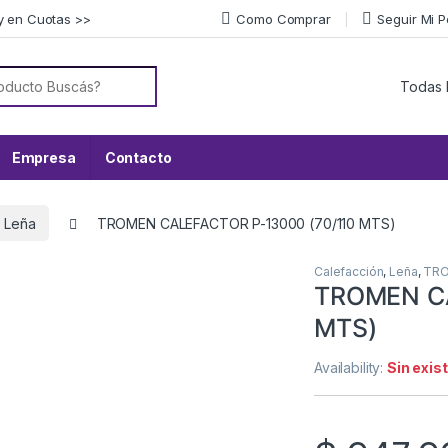
y en Cuotas >>
Como Comprar
Seguir Mi 
or:
Empresa
Contacto
Leña
TROMEN CALEFACTOR P-13000 (70/110 MTS)
Calefacción
,
Leña
,
TR
TROMEN CA
MTS)
Availability:
Sin exis