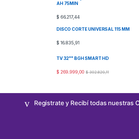
AH 75MIN
$
66.217,44
DISCO CORTE UNIVERSAL 115 MM
$
16.835,91
TV 32"" BGH SMART HD
$
269.999,00
$
302.820,11
Registrate y Recibí todas nuestras 