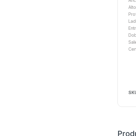
Anc
Alt
Pro
Ladr
Ent
Dob
Sal
Cen
SK
Prod