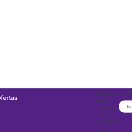
Por favor,
Email
Ofertas
activa
JavaScript
en tu
navegador
para