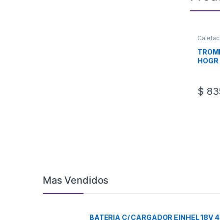
Calefac
TROM
HOGR 
INSER
$
835
Mas Vendidos
BATERIA C/ CARGADOR EINHEL 18V 4