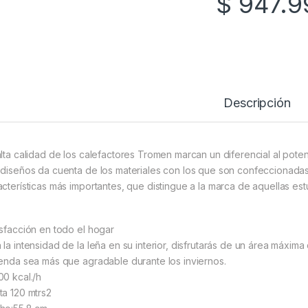
$
947.9
Descripción
alta calidad de los calefactores Tromen marcan un diferencial al poten
 diseños da cuenta de los materiales con los que son confeccionada
acterísticas más importantes, que distingue a la marca de aquellas estu
isfacción en todo el hogar
 la intensidad de la leña en su interior, disfrutarás de un área máxim
ienda sea más que agradable durante los inviernos.
00 kcal./h
ta 120 mtrs2