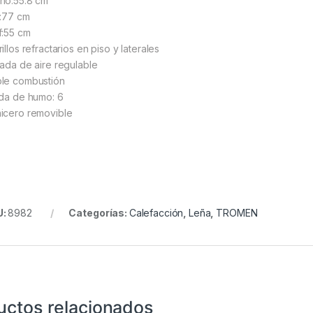
ho:55.8 cm
o:77 cm
f:55 cm
illos refractarios en piso y laterales
rada de aire regulable
le combustión
ida de humo: 6
icero removible
U:
8982
Categorías:
Calefacción
,
Leña
,
TROMEN
uctos relacionados