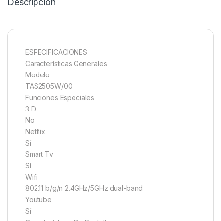
Descripción
ESPECIFICACIONES
Características Generales
Modelo
TAS2505W/00
Funciones Especiales
3 D
No
Netflix
Sí
Smart Tv
Sí
Wifi
802.11 b/g/n 2.4GHz/5GHz dual-band
Youtube
Sí