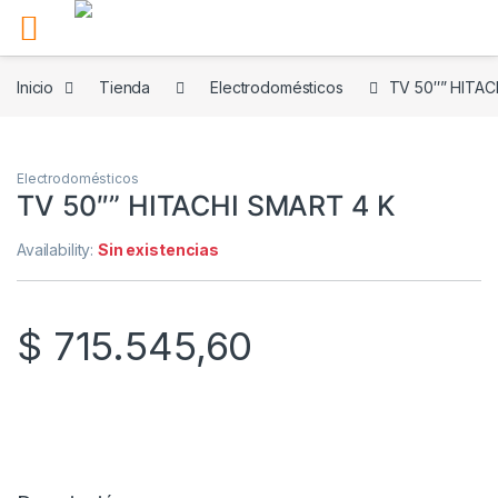
Skip to navigation
Skip to content
Inicio
Tienda
Electrodomésticos
TV 50″” HITAC
Electrodomésticos
TV 50″” HITACHI SMART 4 K
Availability:
Sin existencias
$
715.545,60