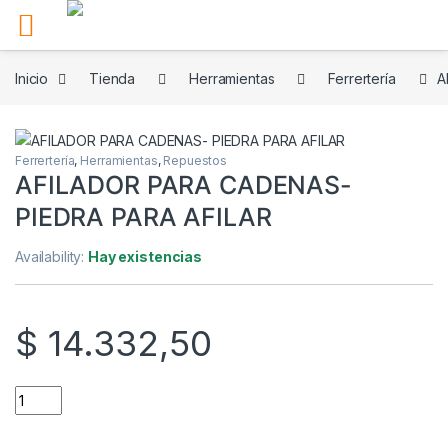
Skip to navigation
Skip to content
Inicio
Tienda
Herramientas
Ferrertería
A
Ferrertería
,
Herramientas
,
Repuestos
AFILADOR PARA CADENAS-
PIEDRA PARA AFILAR
Availability:
Hay existencias
$
14.332,50
AFILADOR PARA CADENAS- PIEDRA PARA AFILAR quantity