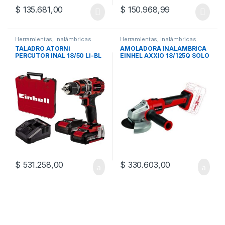
$
135.681,00
$
150.968,99
Herramientas
,
Inalámbricas
Herramientas
,
Inalámbricas
TALADRO ATORNi
AMOLADORA INALAMBRICA
PERCUTOR INAL 18/50 Li-BL
EINHEL AXXIO 18/125Q SOLO
KIT EINH
$
531.258,00
$
330.603,00