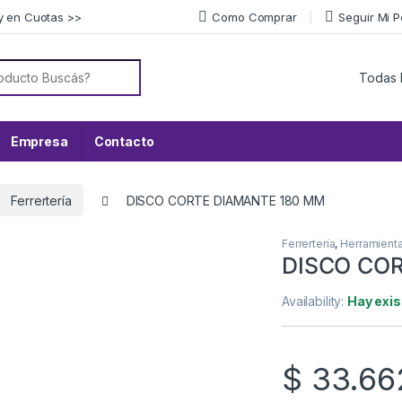
y en Cuotas >>
Como Comprar
Seguir Mi 
or:
Empresa
Contacto
Ferrertería
DISCO CORTE DIAMANTE 180 MM
Ferrertería
,
Herramient
DISCO CO
Availability:
Hay exis
$
33.66