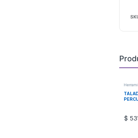
SK
Prod
Herrami
TALAD
PERCU
BL KIT
$
531