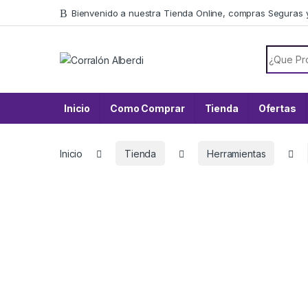
Skip to navigation
Skip to content
Bienvenido a nuestra Tienda Online, compras Seguras 
Search f
Inicio
Como Comprar
Tienda
Ofertas
Inicio
Tienda
Herramientas