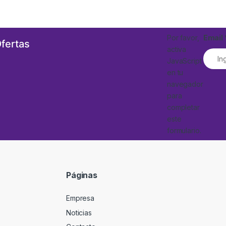
Por favor,
Email
Ofertas
activa
JavaScript
en tu
navegador
para
completar
este
formulario.
Páginas
Empresa
Noticias