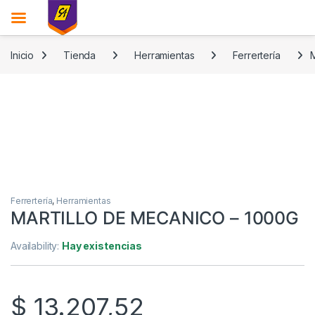
Skip to navigation
Skip to content
Inicio
Tienda
Herramientas
Ferrertería
Ferrertería
,
Herramientas
MARTILLO DE MECANICO – 1000G
Availability:
Hay existencias
$
13.207,52