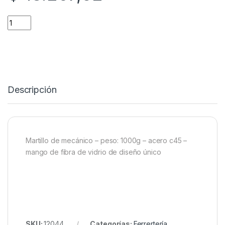
MARTILLO DE MECANICO - 1000G quantity
Descripción
Martillo de mecánico – peso: 1000g – acero c45 –
mango de fibra de vidrio de diseño único
SKU:
12044
Categorías:
Ferrertería
,