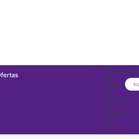
Por favor,
Email
Ofertas
activa
JavaScript
en tu
navegador
para
completar
este
formulario.