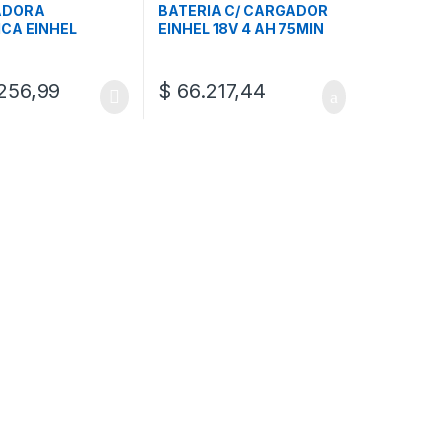
ADORA
BATERIA C/ CARGADOR
ICA EINHEL
EINHEL 18V 4 AH 75MIN
256,99
$
66.217,44