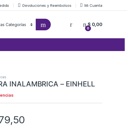
Pedido
Devoluciones y Reembolsos
Mi Cuenta
$
0,00
0
icas
A INALAMBRICA – EINHELL
tencias
79,50