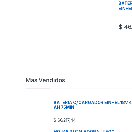
BATER
EINHE
$
46.
Mas Vendidos
BATERIA C/ CARGADOR EINHEL 18V 4
AH 75MIN
$
66.217,44
HOJAS P/ CALADORA JUEGO