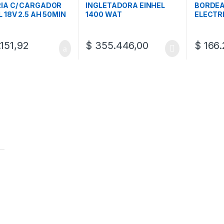
IA C/ CARGADOR
INGLETADORA EINHEL
BORDE
L 18V 2.5 AH 50MIN
1400 WAT
ELECTR
151,92
$
355.446,00
$
166.