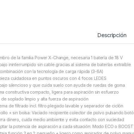
Descripción
mbro de la familia Power X-Change, necesaria 1 batería de 18 V
bajo ininterrumpido sin cable gracias al sistema de baterías extraíble
combinación con la tecnología de carga rápida (3-6A)
pieza cuidadosa en puntos oscuros con 4 focos LEDES
bajo silencioso y que cuida suelo con ayuda de ruedas de goma
ma constructiva compacto, ligera para aspiración sin esfuerzo
e de soplado limpio y alta fuerza de aspiración
ema de filtrado incl. filtro plegado lavable y separador de ciclón
cillo + sin bolsa: Vaciado recipiente colector de polvo pulsando bot
rra dinero, cuida medio ambiente y evita contacto con suciedad
ptar la potencia de aspiración a cada situación: Modo ECO o BOOST
taja función 2 en 1: pequeño + ligero como aspirador de polvo manua