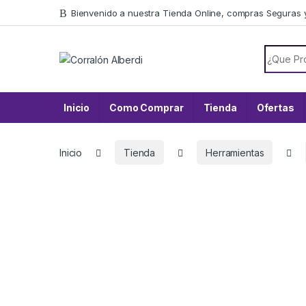
Skip to navigation
Skip to content
Bienvenido a nuestra Tienda Online, compras Seguras 
Search f
Inicio
Como Comprar
Tienda
Ofertas
Inicio
Tienda
Herramientas