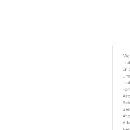
Mie
Tra
En 
Lim
Tra
For
Air
Sist
Sen
Aho
Ada
Ven