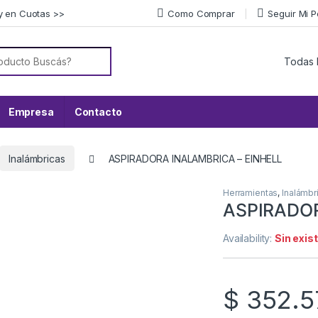
y en Cuotas >>
Como Comprar
Seguir Mi 
or:
Empresa
Contacto
Inalámbricas
ASPIRADORA INALAMBRICA – EINHELL
Herramientas
,
Inalámbr
ASPIRADOR
Availability:
Sin exis
$
352.5