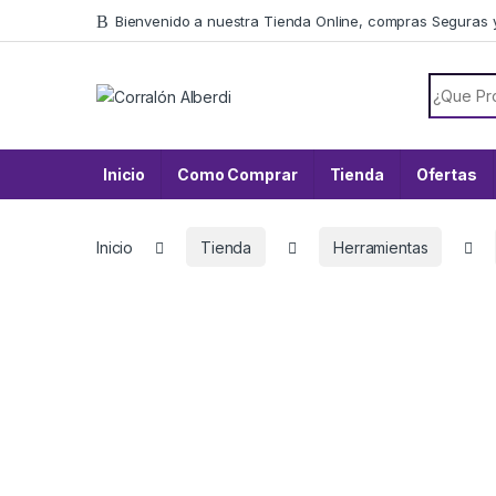
Skip to navigation
Skip to content
Bienvenido a nuestra Tienda Online, compras Seguras 
Search f
Inicio
Como Comprar
Tienda
Ofertas
Inicio
Tienda
Herramientas