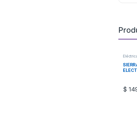
Prod
Eléctric
SIER
ELECT
$
149