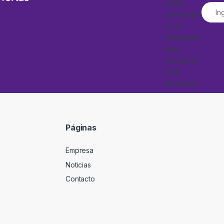
activa
JavaScript
en tu
navegador
para
completar
este
formulario.
Páginas
Empresa
Noticias
Contacto