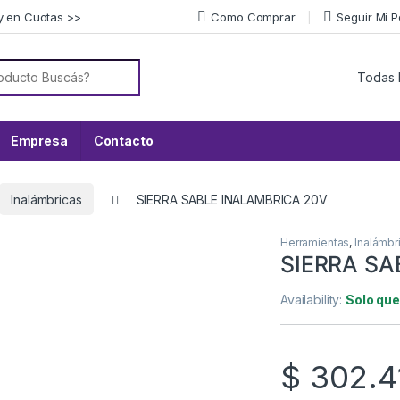
y en Cuotas >>
Como Comprar
Seguir Mi 
or:
Empresa
Contacto
Inalámbricas
SIERRA SABLE INALAMBRICA 20V
Herramientas
,
Inalámbr
SIERRA SA
Availability:
Solo que
$
302.4