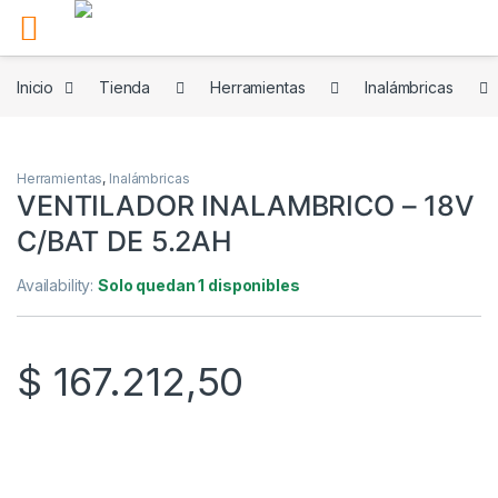
Skip to navigation
Skip to content
Inicio
Tienda
Herramientas
Inalámbricas
Herramientas
,
Inalámbricas
VENTILADOR INALAMBRICO – 18V
C/BAT DE 5.2AH
Availability:
Solo quedan 1 disponibles
$
167.212,50