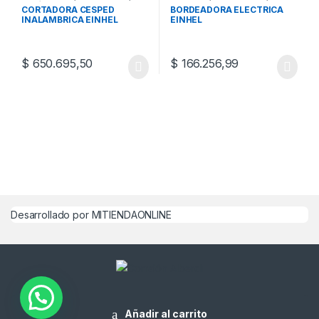
Jardín
CORTADORA CESPED
BORDEADORA ELECTRICA
INALAMBRICA EINHEL
EINHEL
$
650.695,50
$
166.256,99
Desarrollado por MITIENDAONLINE
¿Alguna Duda? Llamanos
03385 - 426909
Añadir al carrito