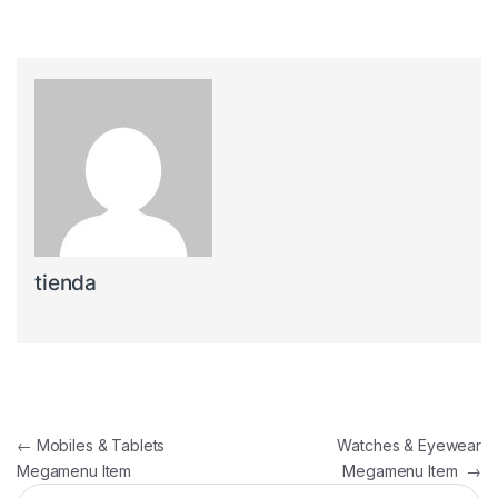
tienda
Navegación de entradas
←
Mobiles & Tablets
Watches & Eyewear
Megamenu Item
Megamenu Item
→
Buscar: